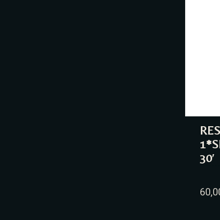
RE
1*S
30′
60,