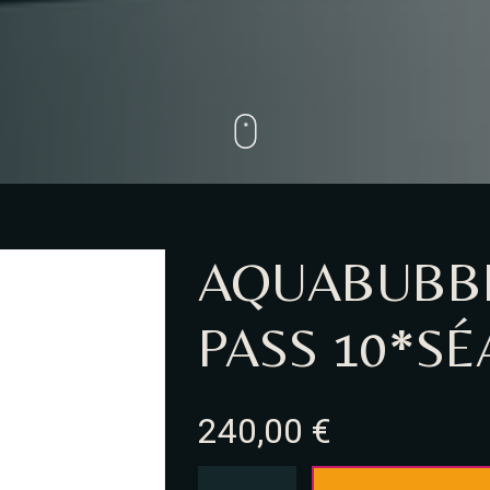
AQUABUBBLE
PASS 10*S
240,00
€