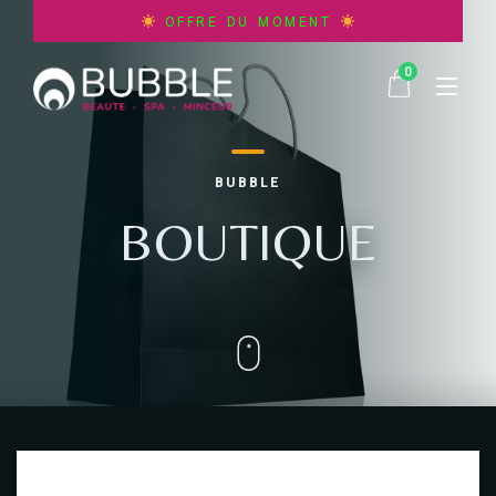
AQUAFACIAL VISAGE | Miracle Hydra
OFFRE DU MOMENT
BEAUTE DU REGARD | Miracle Eye
0
BLANCHIMENT DENTAIRE | Miracle Smile
BRONZAGE TANNING | Miracle Chocolate
CABINE DETOX | Miracle Infrarouges
HAMMAM | Miracle Relax
BEAUTE
DIAGNOSTIC FACIAL IA | Miracle Skin
CELLU-M6 | Miracle Alliance
BUBBLE
HEAD SPA JAPONAIS | Miracle Hair
EPILATION CLASSIQUE FEMME | Miracle Cire
“NOUVEAUTES”
MINCEUR
CONSULTATION BODY | Miracle Doctor
BOUTIQUE
EPILATION CLASSIQUE HOMME | Miracle Cire
JACUZZI | Miracle Chill
CRYOLIPOLYSE CRYOZONE | Miracle Slim
SPA
EPILATION DEFINITIVE FEMME | Miracle Laser
MASSAGES | Miracle Touch
ENDO-BUBBLE-SPHERES | Miracle Contouring
EPILATION DEFINITIVE HOMME | Miracle Laser
ACTUALITES
RITUELS SIGNATURE | Miracle Bubble
RESCULPT EMS | Miracle Muscle
OXYBUBBLE VISAGE | Miracle Oxygen
SAUNA INFRAROUGE | Miracle Zen
BON CADEAU
SOINS CORPS | Miracle Body
CARTE VIP CLUB
SOINS VISAGE | Miracle Face
CONTACT