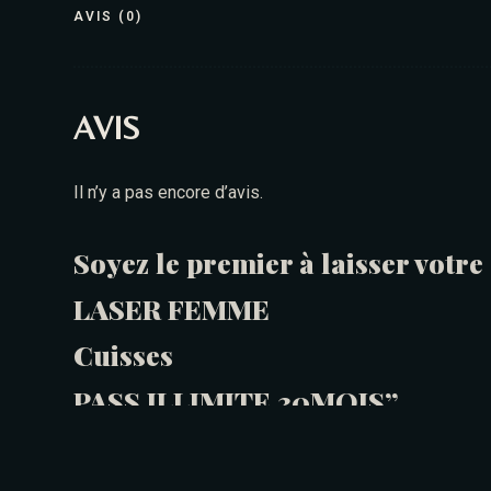
AVIS (0)
AVIS
Il n’y a pas encore d’avis.
Soyez le premier à laisser votr
LASER FEMME
Cuisses
PASS ILLIMITE 30MOIS”
Vous devez être
connecté
pour publier un avis.