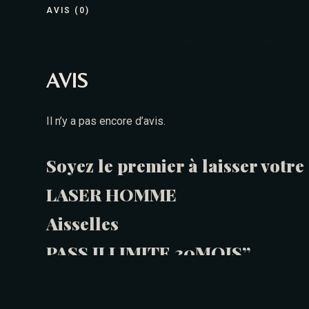
AVIS (0)
AVIS
Il n’y a pas encore d’avis.
Soyez le premier à laisser votr
LASER HOMME
Aisselles
PASS ILLIMITE 30MOIS”
Vous devez être
connecté
pour publier un avis.