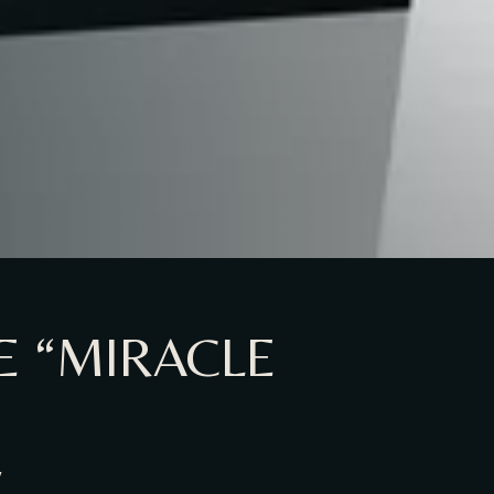
E “MIRACLE
′