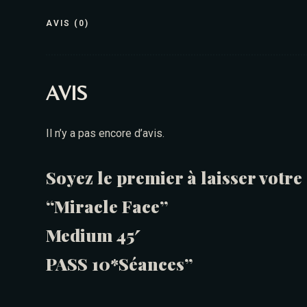
AVIS (0)
AVIS
Il n’y a pas encore d’avis.
Soyez le premier à laisser votr
“Miracle Face”
Medium 45′
PASS 10*Séances”
Vous devez être
connecté
pour publier un avis.