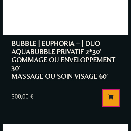
BUBBLE | EUPHORIA + | DUO
AQUABUBBLE PRIVATIF 2*30′
RESERVE A TABLE
GOMMAGE OU ENVELOPPEMENT
30′
MASSAGE OU SOIN VISAGE 60′
300,00
€