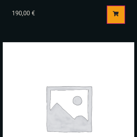
190,00
€
Person
Time